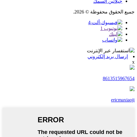
جيلاتين السمك
جميع الحقوق محفوظة © 2026.
إرسال بريد إلكتروني
x
8613515967654
ericmaxiaoji