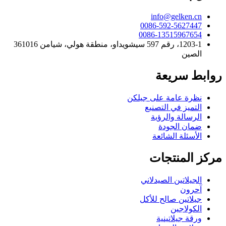
info@gelken.cn
0086-592-5627447
0086-13515967654
1203-1، رقم 597 سيشويداو، منطقة هولي، شيامن 361016
الصين
روابط سريعة
نظرة عامة على جيلكن
التميز في التصنيع
الرسالة والرؤية
ضمان الجودة
الأسئلة الشائعة
مركز المنتجات
الجيلاتين الصيدلاني
آحرون
جيلاتين صالح للأكل
الكولاجين
ورقة جيلاتينية