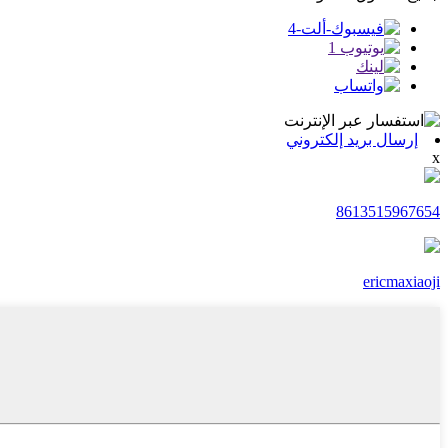
إرسال بريد إلكتروني
x
8613515967654
ericmaxiaoji