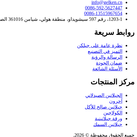
info@gelken.cn
0086-592-5627447
0086-13515967654
1203-1، رقم 597 سيشويداو، منطقة هولي، شيامن 361016 الصين
روابط سريعة
نظرة عامة على جيلكن
التميز في التصنيع
الرسالة والرؤية
ضمان الجودة
الأسئلة الشائعة
مركز المنتجات
الجيلاتين الصيدلاني
آحرون
جيلاتين صالح للأكل
الكولاجين
ورقة جيلاتينية
جيلاتين السمك
جميع الحقوق محفوظة © 2026.