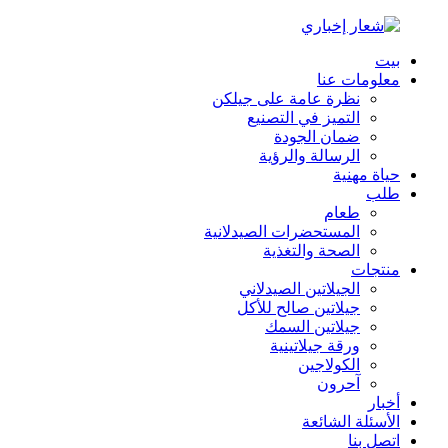
بيت
معلومات عنا
نظرة عامة على جيلكن
التميز في التصنيع
ضمان الجودة
الرسالة والرؤية
حياة مهنية
طلب
طعام
المستحضرات الصيدلانية
الصحة والتغذية
منتجات
الجيلاتين الصيدلاني
جيلاتين صالح للأكل
جيلاتين السمك
ورقة جيلاتينية
الكولاجين
آحرون
أخبار
الأسئلة الشائعة
اتصل بنا