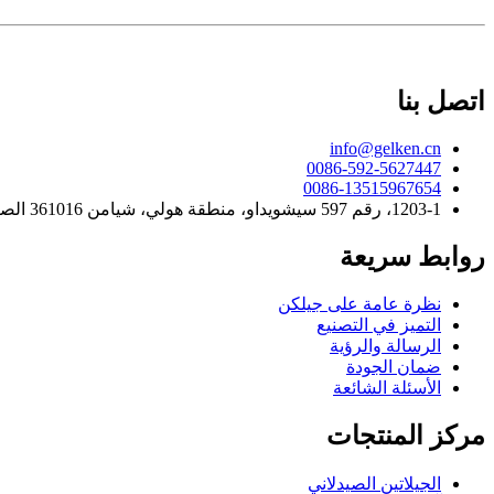
اتصل بنا
info@gelken.cn
0086-592-5627447
0086-13515967654
1203-1، رقم 597 سيشويداو، منطقة هولي، شيامن 361016 الصين
روابط سريعة
نظرة عامة على جيلكن
التميز في التصنيع
الرسالة والرؤية
ضمان الجودة
الأسئلة الشائعة
مركز المنتجات
الجيلاتين الصيدلاني