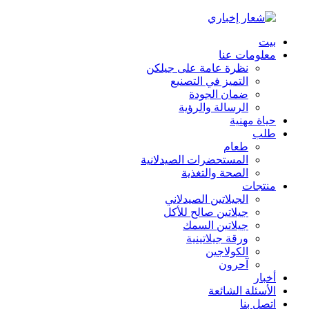
بيت
معلومات عنا
نظرة عامة على جيلكن
التميز في التصنيع
ضمان الجودة
الرسالة والرؤية
حياة مهنية
طلب
طعام
المستحضرات الصيدلانية
الصحة والتغذية
منتجات
الجيلاتين الصيدلاني
جيلاتين صالح للأكل
جيلاتين السمك
ورقة جيلاتينية
الكولاجين
آحرون
أخبار
الأسئلة الشائعة
اتصل بنا