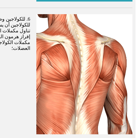
6. للكولاجين 
للكولاجين أن ي
تناول مكملات ا
إفراز هرمون الن
مكملات الكولاج
العضلات؛