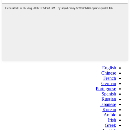
English
Chinese
French
German
Portuguese
Spanish
Russian
Japanese
Korean
Arabic
Irish
Greek