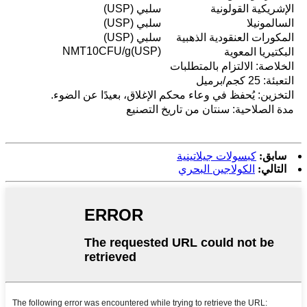
الإشريكية القولونية
سلبي (USP)
السالمونيلا
سلبي (USP)
المكورات العنقودية الذهبية
سلبي (USP)
NMT10CFU/g(USP)
البكتيريا المعوية
الخلاصة: الالتزام بالمتطلبات
التعبئة: 25 كجم/برميل
التخزين: يُحفظ في وعاء محكم الإغلاق، بعيدًا عن الضوء.
مدة الصلاحية: سنتان من تاريخ التصنيع
سابق:
كبسولات جيلاتينية
التالي:
الكولاجين البحري