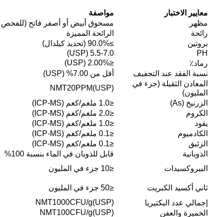
معايير الاختبار
مواصفة
مظهر
مسحوق أبيض أو أصفر فاتح (للفحص 
رائحة
الرائحة المميزة
بروتين
≥90.0% (تحديد كيلدال)
5.5-7.0 (USP)
PH
≤2.00% (USP)
رماد٪
نسبة الفقد عند التجفيف
أقل من 7.00% (USP)
المعادن الثقيلة (جزء في
NMT20PPM(USP)
المليون)
الزرنيخ (As)
≤1.0 ملغم/كغم (ICP-MS)
الكروم
≤2.0 ملغم/كغم (ICP-MS)
يقود
≤1.0 ملغم/كغم (ICP-MS)
الكادميوم
≤0.1 ملغم/كغم (ICP-MS)
الزئبق
≤0.1 ملغم/كغم (ICP-MS)
الذوبانية
قابل للذوبان في الماء بنسبة 100%
البيروكسيدات
≤10 جزء في المليون
ثاني أكسيد الكبريت
≤50 جزء في المليون
NMT1000CFU/g(USP)
إجمالي عدد البكتيريا
NMT100CFU/g(USP)
الخميرة والعفن