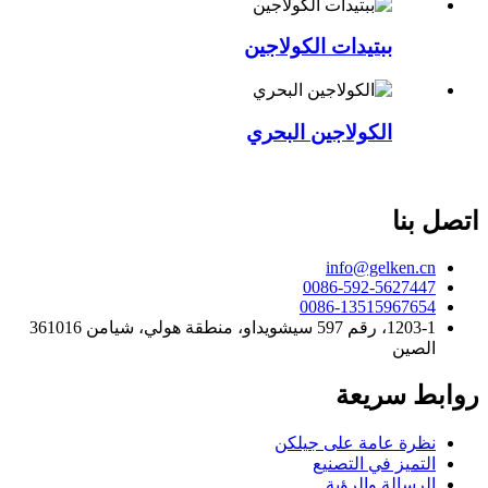
ببتيدات الكولاجين
الكولاجين البحري
اتصل بنا
info@gelken.cn
0086-592-5627447
0086-13515967654
1203-1، رقم 597 سيشويداو، منطقة هولي، شيامن 361016
الصين
روابط سريعة
نظرة عامة على جيلكن
التميز في التصنيع
الرسالة والرؤية