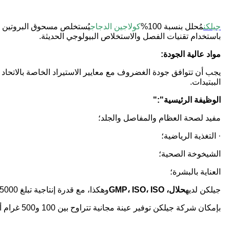
جيلكن
مُحلل بنسبة 100%
كولاجين الدجاج
يُستخلص مسحوق البروتين 
باستخدام تقنيات الفصل والاستخلاص البيولوجي الحديثة.
مواد عالية الجودة:
يجب أن تتوافق جودة الغضروف مع معايير الاستيراد الخاصة بالاتحاد ا
الببتيدات.
الوظيفة الرئيسية
":"
مفيد لصحة العظام والمفاصل والجلد؛
· التغذية الرياضية؛
الشيخوخة الصحية؛
العناية بالبشرة؛
جيلكن لديه
حلال، GMP، ISO، ISO
وهكذا، مع قدرة إنتاجية تبلغ 5000 طن، وتسليم سريع وإمداد مستقر.
بإمكان شركة جيلكن توفير عينة مجانية تتراوح بين 100 و500 غرام أو طلبية بالجملة تتراوح بين 25 و200 كيلوغرام لاختبارك.