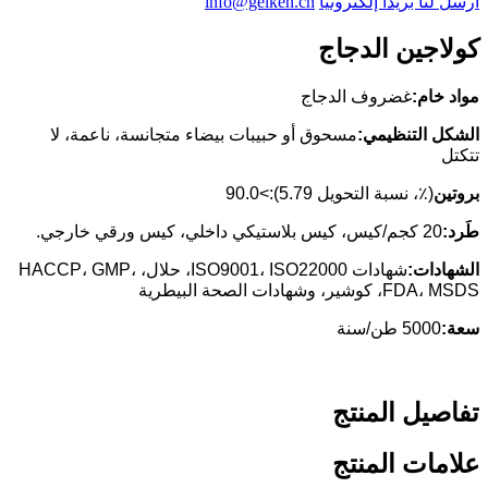
أرسل لنا بريدًا إلكترونيًا
info@gelken.cn
كولاجين الدجاج
مواد خام:
غضروف الدجاج
الشكل التنظيمي:
مسحوق أو حبيبات بيضاء متجانسة، ناعمة، لا
تتكتل
بروتين
(٪، نسبة التحويل 5.79):>90.0
طَرد:
20 كجم/كيس، كيس بلاستيكي داخلي، كيس ورقي خارجي.
الشهادات:
شهادات ISO9001، ISO22000، حلال، HACCP، GMP،
FDA، MSDS، كوشير، وشهادات الصحة البيطرية
سعة:
5000 طن/سنة
تفاصيل المنتج
علامات المنتج