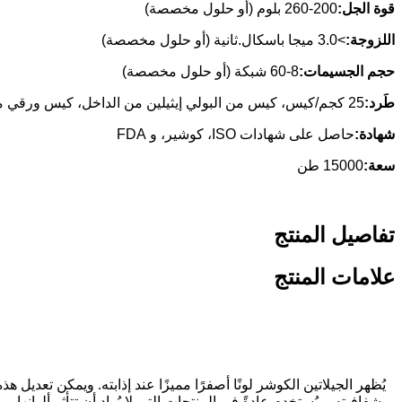
قوة الجل:
200-260 بلوم (أو حلول مخصصة)
اللزوجة:
>3.0 ميجا باسكال.ثانية (أو حلول مخصصة)
حجم الجسيمات:
8-60 شبكة (أو حلول مخصصة)
طَرد:
25 كجم/كيس، كيس من البولي إيثيلين من الداخل، كيس ورقي من الخارج.
شهادة:
حاصل على شهادات ISO، كوشير، و FDA
سعة:
15000 طن
تفاصيل المنتج
علامات المنتج
يُظهر الجيلاتين الكوشر لونًا أصفرًا مميزًا عند إذابته. ويمكن تعديل هذ
بشفافيته، ويُستخدم عادةً في المنتجات التي لا يُراد أن تتأثر ألوانها.