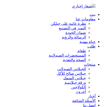
بيت
معلومات عنا
نظرة عامة على جيلكن
التميز في التصنيع
ضمان الجودة
الرسالة والرؤية
حياة مهنية
طلب
طعام
المستحضرات الصيدلانية
الصحة والتغذية
منتجات
الجيلاتين الصيدلاني
جيلاتين صالح للأكل
جيلاتين السمك
ورقة جيلاتينية
الكولاجين
آحرون
أخبار
الأسئلة الشائعة
اتصل بنا